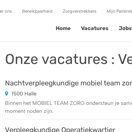
er ons
Bereikbaarheid
Zorgverstrekkers
Mijn Patiënt
Home
Vacatures
Jobs
Onze
vacatures
: V
Nachtverpleegkundige mobiel team zo
1500 Halle
Binnen het MOBIEL TEAM ZORG ondersteun je samen
moment noden zijn.
Verpleegkundige Operatiekwartier