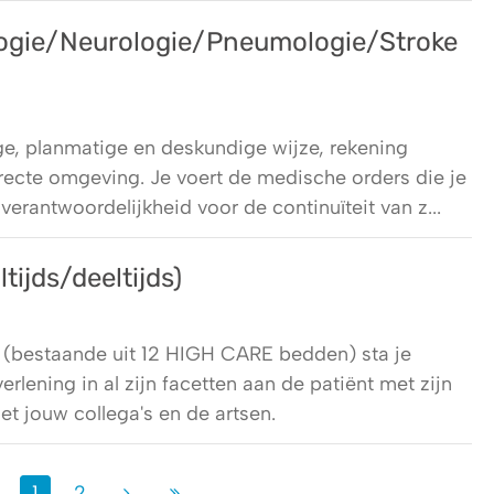
ogie/Neurologie/Pneumologie/Stroke
e, planmatige en deskundige wijze, rekening
recte omgeving. Je voert de medische orders die je
 verantwoordelijkheid voor de continuïteit van z...
ijds/deeltijds)
n (bestaande uit 12 HIGH CARE bedden) sta je
lening in al zijn facetten aan de patiënt met zijn
t jouw collega's en de artsen.
1
2