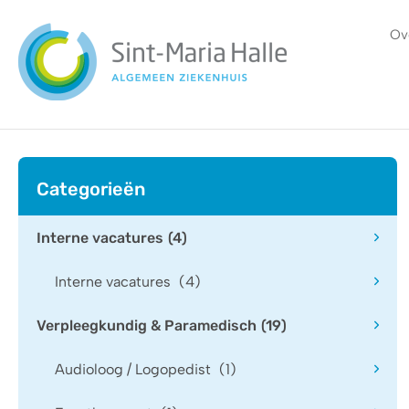
Ga naar hoofdinhoud
Ov
Home
Vacatures
Categorieën
Jobstudent
Interne vacatures
(4)
Stage
Interne vacatures
(4)
Mijn
Verpleegkundig & Paramedisch
(19)
profiel
Audioloog / Logopedist
(1)
Ons
DNA