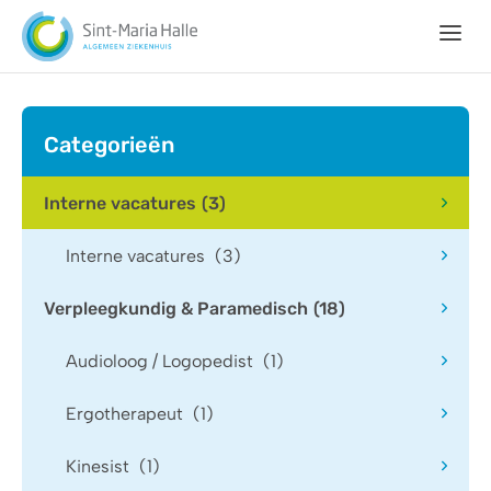
Ga naar hoofdinhoud
Home
Categorieën
Vacatures
Jobstudent
Interne vacatures
(3)
Stage
Interne vacatures
(3)
Mijn
Verpleegkundig & Paramedisch
(18)
profiel
Audioloog / Logopedist
(1)
Ons
DNA
Ergotherapeut
(1)
Kinesist
(1)