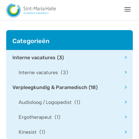
Ga naar hoofdinhoud
Home
Categorieën
Vacatures
Jobstudent
Interne vacatures
(3)
Stage
Interne vacatures
(3)
Mijn
Verpleegkundig & Paramedisch
(18)
profiel
Audioloog / Logopedist
(1)
Ons
DNA
Ergotherapeut
(1)
Kinesist
(1)